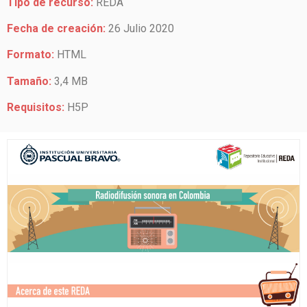
Tipo de recurso:
REDA
Fecha de creación:
26 Julio 2020
Formato:
HTML
Tamaño:
3,4 MB
Requisitos:
H5P