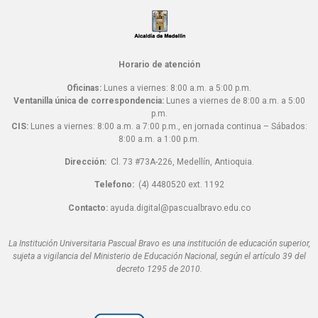
Horario de atención
Oficinas:
Lunes a viernes: 8:00 a.m. a 5:00 p.m.
Ventanilla única de correspondencia:
Lunes a viernes de 8:00 a.m. a 5:00
p.m.
CIS:
Lunes a viernes: 8:00 a.m. a 7:00 p.m., en jornada continua – Sábados:
8:00 a.m. a 1:00 p.m.
Dirección:
Cl. 73 #73A-226, Medellín, Antioquia.
Telefono:
(4) 4480520 ext. 1192
Contacto:
ayuda.digital@pascualbravo.edu.co
La Institución Universitaria Pascual Bravo es una institución de educación superior,
sujeta a vigilancia del Ministerio de Educación Nacional, según el artículo 39 del
decreto 1295 de 2010.