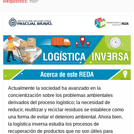
Requisitos:
H5P