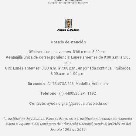
Horario de atención
Oficinas:
Lunes a viernes: 8:00 a.m. a 5:00 p.m.
Ventanilla única de correspondencia:
Lunes a viernes de 8:00 a.m. a 5:00
p.m.
CIS:
Lunes a viernes: 8:00 a.m. a 7:00 p.m., en jornada continua – Sábados:
8:00 a.m. a 1:00 p.m.
Dirección:
Cl. 73 #73A-226, Medellín, Antioquia.
Telefono:
(4) 4480520 ext. 1192
Contacto:
ayuda.digital@pascualbravo.edu.co
La Institución Universitaria Pascual Bravo es una institución de educación superior,
sujeta a vigilancia del Ministerio de Educación Nacional, según el artículo 39 del
decreto 1295 de 2010.