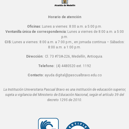
Horario de atención
Oficinas:
Lunes a viernes: 8:00 a.m. a 5:00 p.m.
Ventanilla única de correspondencia:
Lunes a viernes de 8:00 a.m. a 5:00
p.m.
CIS:
Lunes a viernes: 8:00 a.m. a 7:00 p.m., en jornada continua – Sábados:
8:00 a.m. a 1:00 p.m.
Dirección:
Cl. 73 #73A-226, Medellín, Antioquia.
Telefono:
(4) 4480520 ext. 1192
Contacto:
ayuda.digital@pascualbravo.edu.co
La Institución Universitaria Pascual Bravo es una institución de educación superior,
sujeta a vigilancia del Ministerio de Educación Nacional, según el artículo 39 del
decreto 1295 de 2010.