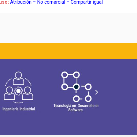
uso:
Atribución – No comercial – Compartir igual