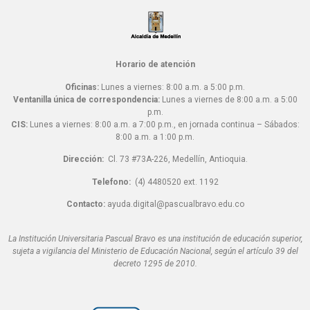
Horario de atención
Oficinas:
Lunes a viernes: 8:00 a.m. a 5:00 p.m.
Ventanilla única de correspondencia:
Lunes a viernes de 8:00 a.m. a 5:00
p.m.
CIS:
Lunes a viernes: 8:00 a.m. a 7:00 p.m., en jornada continua – Sábados:
8:00 a.m. a 1:00 p.m.
Dirección:
Cl. 73 #73A-226, Medellín, Antioquia.
Telefono:
(4) 4480520 ext. 1192
Contacto:
ayuda.digital@pascualbravo.edu.co
La Institución Universitaria Pascual Bravo es una institución de educación superior,
sujeta a vigilancia del Ministerio de Educación Nacional, según el artículo 39 del
decreto 1295 de 2010.