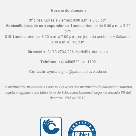
Horario de atención
Oficinas:
Lunes a viernes: 8:00 a.m. a 5:00 p.m.
Ventanilla única de correspondencia:
Lunes a viernes de 8:00 a.m. a 5:00
p.m.
CIS:
Lunes a viernes: 8:00 a.m. a 7:00 p.m., en jornada continua – Sábados:
8:00 a.m. a 1:00 p.m.
Dirección:
Cl. 73 #73A-226, Medellín, Antioquia.
Telefono:
(4) 4480520 ext. 1192
Contacto:
ayuda.digital@pascualbravo.edu.co
La Institución Universitaria Pascual Bravo es una institución de educación superior,
sujeta a vigilancia del Ministerio de Educación Nacional, según el artículo 39 del
decreto 1295 de 2010.