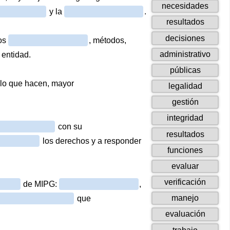
arrastra
14
necesidades
69
y la
.
de
arrastra
15
resultados
69
de
arrast
16
decisiones
os
, métodos,
69
de
arrastr
17
administrativo
 entidad.
69
de
arrastr
18
públicas
69
de
lo que hacen, mayor
arras
19
legalidad
69
de
arrastra
20
gestión
69
de
arrastra
21
integridad
69
con su
de
arrastrab
22
resultados
69
los derechos y a responder
de
arrastr
23
funciones
69
de
arrastr
24
evaluar
69
de
arrastr
25
verificación
de MIPG:
,
69
de
arrastrab
26
manejo
que
69
de
arrast
27
evaluación
69
de
arrastrab
28