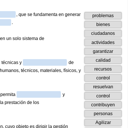
, que se fundamenta en generar
1
problemas
de
.
2
bienes
69
de
arrastr
3
ciudadanos
69
de
en un solo sistema de
arrastrab
4
actividades
69
de
arrast
5
garantizar
69
de
arrast
6
calidad
69
, técnicas y
de
de
arrastr
7
recursos
humanos, técnicos, materiales, físicos, y
69
de
arrastrab
8
control
69
de
arrastra
9
resuelvan
69
de
arrastrab
e permita
y
10
control
69
de
la prestación de los
arrastr
11
contribuyen
69
de
arrastrab
12
personas
69
de
arrast
13
Agilizar
69
, cuyo objeto es dirigir la gestión
de